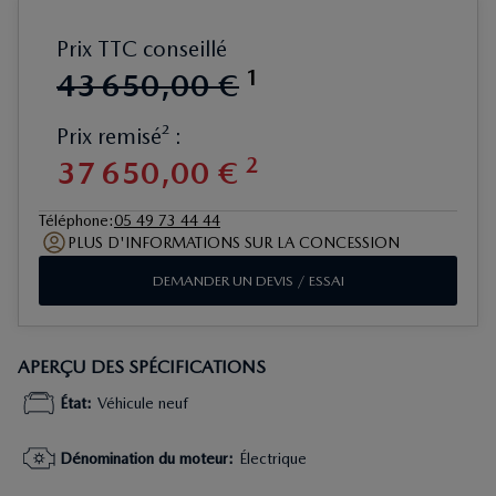
Prix TTC conseillé
1
43
650
,
00
€
Prix remisé² :
2
37
650
,
00
€
Téléphone
:
05 49 73 44 44
PLUS D'INFORMATIONS SUR LA CONCESSION
DEMANDER UN DEVIS / ESSAI
APERÇU DES SPÉCIFICATIONS
État
:
Véhicule neuf
Dénomination du moteur
:
Électrique