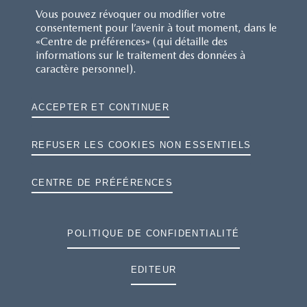
NOUS CONTACTER
Vous pouvez révoquer ou modifier votre
consentement pour l’avenir à tout moment, dans le
«Centre de préférences» (qui détaille des
FAQ
informations sur le traitement des données à
caractère personnel).
MAZDA.FR
ACCEPTER ET CONTINUER
ETIQUETTE PNEUMATIQUE
GAMME DE VÉHICULES MAZDA
REFUSER LES COOKIES NON ESSENTIELS
CONDITIONS GÉNÉRALES
CENTRE DE PRÉFÉRENCES
DONNÉES PERSONNELLES
POLITIQUE DE CONFIDENTIALITÉ
COOKIES
EDITEUR
DEMANDER UN DEVIS / ESSAI