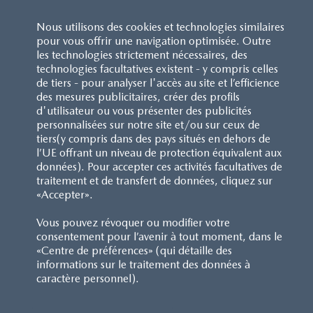
Type de carburant
:
Essence
Nous utilisons des cookies et technologies similaires
Système d’entraînement
:
4x2
pour vous offrir une navigation optimisée. Outre
les technologies strictement nécessaires, des
technologies facultatives existent - y compris celles
Transmission
:
Boîte manuelle à 6 rapports
de tiers - pour analyser l'accès au site et l’efficience
des mesures publicitaires, créer des profils
Consommation
:
6.2 l/100km*
d'utilisateur ou vous présenter des publicités
personnalisées sur notre site et/ou sur ceux de
tiers(y compris dans des pays situés en dehors de
l’UE offrant un niveau de protection équivalent aux
TOUTES LES SPÉCIFICATIONS
données). Pour accepter ces activités facultatives de
traitement et de transfert de données, cliquez sur
SPÉCIFICATIONS TECHNIQUES
«Accepter».
MOTORISATION ET TRANSMISSION
Vous pouvez révoquer ou modifier votre
consentement pour l’avenir à tout moment, dans le
«Centre de préférences» (qui détaille des
PERFORMANCES ET ÉMISSIONS
informations sur le traitement des données à
caractère personnel).
DIMENSIONS ET POIDS