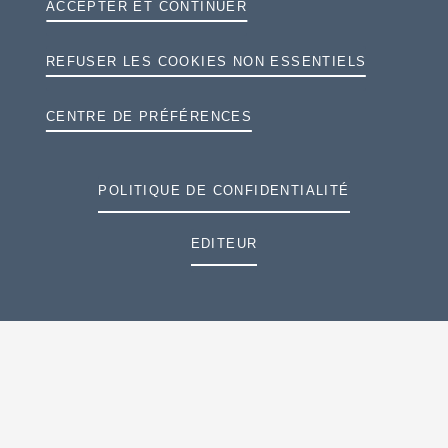
ACCEPTER ET CONTINUER
ÉMISSIONS DE CO2 EN CYCLE MIXTE
REFUSER LES COOKIES NON ESSENTIELS
A
B
C
CENTRE DE PRÉFÉRENCES
D
140
g CO
/km
2
E
F
POLITIQUE DE CONFIDENTIALITÉ
G
EDITEUR
PRÉSENTATION
EXTÉRIEUR & INTÉRIEUR
EXTÉRIEUR
INTÉRIEUR