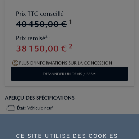
Prix TTC conseillé
1
40
450
,
00
€
Prix remisé² :
2
38
150
,
00
€
PLUS D'INFORMATIONS SUR LA CONCESSION
DEMANDER UN DEVIS / ESSAI
APERÇU DES SPÉCIFICATIONS
État
:
Véhicule neuf
Dénomination du moteur
:
1.5L SKYACTIV-G 132
CE SITE UTILISE DES COOKIES