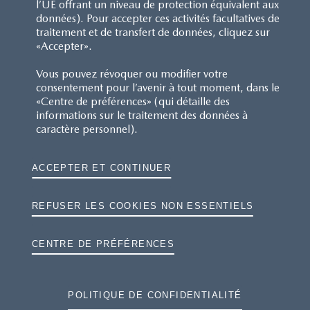
l’UE offrant un niveau de protection équivalent aux
données). Pour accepter ces activités facultatives de
traitement et de transfert de données, cliquez sur
«Accepter».
NOUS CONTACTER
Vous pouvez révoquer ou modifier votre
consentement pour l’avenir à tout moment, dans le
«Centre de préférences» (qui détaille des
FAQ
informations sur le traitement des données à
caractère personnel).
MAZDA.FR
ACCEPTER ET CONTINUER
ETIQUETTE PNEUMATIQUE
GAMME DE VÉHICULES MAZDA
REFUSER LES COOKIES NON ESSENTIELS
CONDITIONS GÉNÉRALES
CENTRE DE PRÉFÉRENCES
DONNÉES PERSONNELLES
POLITIQUE DE CONFIDENTIALITÉ
COOKIES