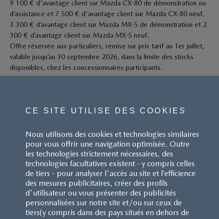
9 100 € d'avantage client sur Mazda CX-80 de démonstration ou
d’assistance et 7 500 € d'avantage client sur Mazda CX-80 neuf,
3 300 € d’avantage client sur Mazda MX-5 de démonstration et 2
300 € d’avantage client sur Mazda MX-5 neuf.
Offre réservée aux particuliers, remise sur prix tarif au 1er juillet,
valable jusqu’au 30 septembre 2026, dans la limite des stocks
disponibles, chez les concessionnaires participants.
CE SITE UTILISE DES COOKIES
Nous utilisons des cookies et technologies similaires
pour vous offrir une navigation optimisée. Outre
les technologies strictement nécessaires, des
Pour les trajets courts, privilégiez la marche ou le vélo.
technologies facultatives existent - y compris celles
Pensez à covoiturer. Au quotidien, prenez les transports en
de tiers - pour analyser l'accès au site et l’efficience
commun. #SeDéplacerMoinsPolluer
des mesures publicitaires, créer des profils
d'utilisateur ou vous présenter des publicités
personnalisées sur notre site et/ou sur ceux de
tiers(y compris dans des pays situés en dehors de