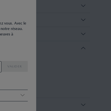
ez vous. Avec le
s notre réseau.
neuves à