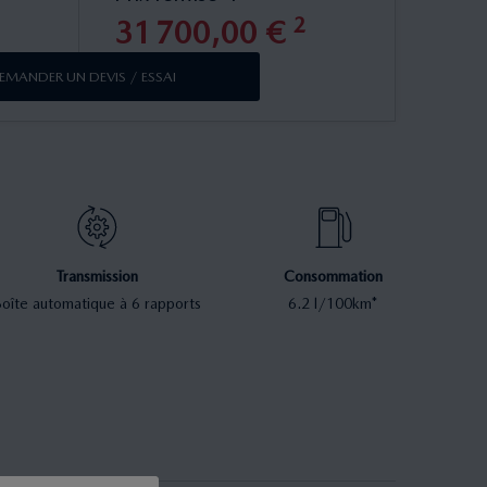
2
31
700
,
00
€
EMANDER UN DEVIS / ESSAI
Transmission
Consommation
oîte automatique à 6 rapports
6.2 l/100km*