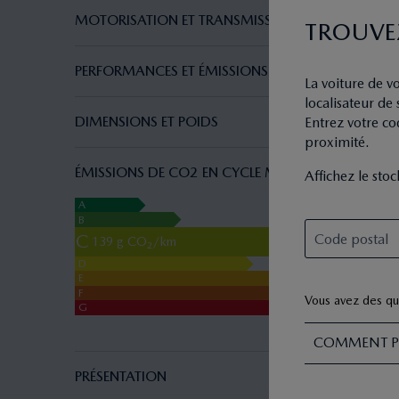
MOTORISATION ET TRANSMISSION
TROUVE
PERFORMANCES ET ÉMISSIONS
La voiture de v
localisateur de
DIMENSIONS ET POIDS
Entrez votre co
proximité.
ÉMISSIONS DE CO2 EN CYCLE MIXTE
Affichez le sto
A
B
C
139
g CO
/km
2
D
E
F
Vous avez des qu
G
COMMENT P
PRÉSENTATION