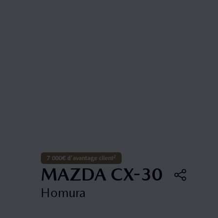
2
7 000€ d'avantage client
MAZDA CX-30
Homura