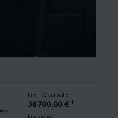
Prix TTC conseillé
1
38
700
,
00
€
R LA
Prix remisé² :