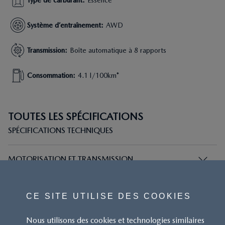
Type de carburant
:
Essence
Système d’entraînement
:
AWD
Transmission
:
Boîte automatique à 8 rapports
Consommation
:
4.1 l/100km*
TOUTES LES SPÉCIFICATIONS
SPÉCIFICATIONS TECHNIQUES
MOTORISATION ET TRANSMISSION
PERFORMANCES ET ÉMISSIONS
CE SITE UTILISE DES COOKIES
DIMENSIONS ET POIDS
Nous utilisons des cookies et technologies similaires