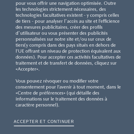
pour vous offrir une navigation optimisée. Outre
les technologies strictement nécessaires, des
ÉMISSIONS DE CO2 EN CYCLE MIXTE
technologies facultatives existent - y compris celles
de tiers - pour analyser l'accès au site et l’efficience
A
93
g CO
/km
des mesures publicitaires, créer des profils
2
d'utilisateur ou vous présenter des publicités
B
C
personnalisées sur notre site et/ou sur ceux de
D
tiers(y compris dans des pays situés en dehors de
E
l’UE offrant un niveau de protection équivalent aux
F
données). Pour accepter ces activités facultatives de
G
traitement et de transfert de données, cliquez sur
«Accepter».
PRÉSENTATION
Vous pouvez révoquer ou modifier votre
consentement pour l’avenir à tout moment, dans le
EXTÉRIEUR & INTÉRIEUR
«Centre de préférences» (qui détaille des
informations sur le traitement des données à
caractère personnel).
EXTÉRIEUR
ACCEPTER ET CONTINUER
INTÉRIEUR