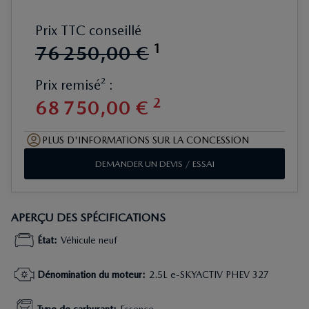
Prix TTC conseillé
1
76
250
,
00
€
Prix remisé² :
2
68
750
,
00
€
PLUS D'INFORMATIONS SUR LA CONCESSION
DEMANDER UN DEVIS / ESSAI
APERÇU DES SPÉCIFICATIONS
État
:
Véhicule neuf
Dénomination du moteur
:
2.5L e-SKYACTIV PHEV 327