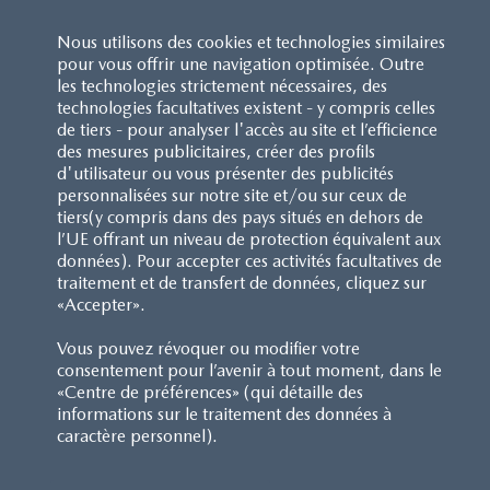
Type de carburant
:
Essence
Nous utilisons des cookies et technologies similaires
Système d’entraînement
:
4x2
pour vous offrir une navigation optimisée. Outre
les technologies strictement nécessaires, des
technologies facultatives existent - y compris celles
Transmission
:
Boîte manuelle à 6 rapports
de tiers - pour analyser l'accès au site et l’efficience
des mesures publicitaires, créer des profils
Consommation
:
6.2 l/100km*
d'utilisateur ou vous présenter des publicités
personnalisées sur notre site et/ou sur ceux de
tiers(y compris dans des pays situés en dehors de
l’UE offrant un niveau de protection équivalent aux
TOUTES LES SPÉCIFICATIONS
données). Pour accepter ces activités facultatives de
traitement et de transfert de données, cliquez sur
SPÉCIFICATIONS TECHNIQUES
«Accepter».
MOTORISATION ET TRANSMISSION
Vous pouvez révoquer ou modifier votre
consentement pour l’avenir à tout moment, dans le
«Centre de préférences» (qui détaille des
PERFORMANCES ET ÉMISSIONS
informations sur le traitement des données à
caractère personnel).
DIMENSIONS ET POIDS