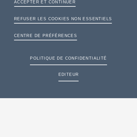
ACCEPTER ET CONTINUER
ÉMISSIONS DE CO2 EN CYCLE MIXTE
REFUSER LES COOKIES NON ESSENTIELS
A
B
C
CENTRE DE PRÉFÉRENCES
D
140
g CO
/km
2
E
F
POLITIQUE DE CONFIDENTIALITÉ
G
EDITEUR
PRÉSENTATION
EXTÉRIEUR & INTÉRIEUR
EXTÉRIEUR
INTÉRIEUR