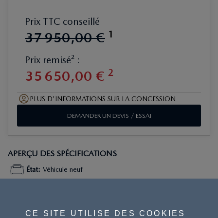
Prix TTC conseillé
1
37
950
,
00
€
Prix remisé² :
2
35
650
,
00
€
PLUS D'INFORMATIONS SUR LA CONCESSION
DEMANDER UN DEVIS / ESSAI
APERÇU DES SPÉCIFICATIONS
État
:
Véhicule neuf
Dénomination du moteur
:
1.5L SKYACTIV-G 132
CE SITE UTILISE DES COOKIES